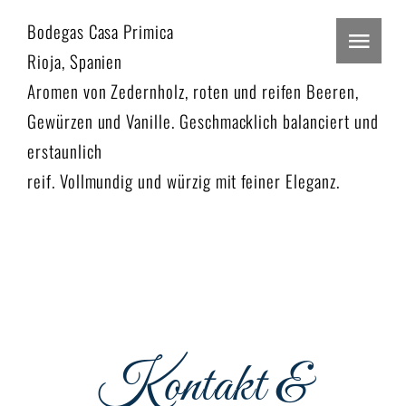
Zum
Bodegas Casa Primica
Inhalt
Togg
Rioja, Spanien
springen
Navi
Aromen von Zedernholz, roten und reifen Beeren,
Home
Gewürzen und Vanille. Geschmacklich balanciert und
erstaunlich
Restaurant
reif. Vollmundig und würzig mit feiner Eleganz.
Events
Menu
Podcast
Reservieren
Kontakt &