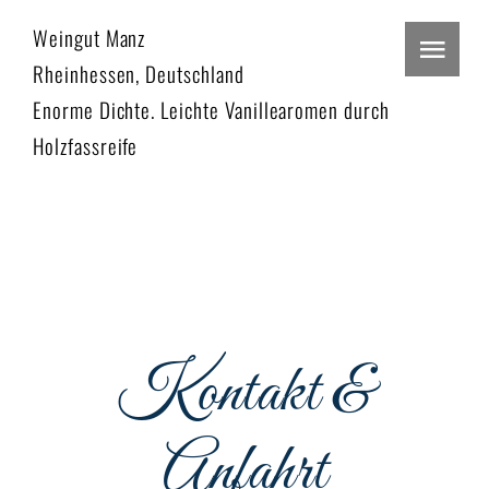
Zum
Weingut Manz
Inhalt
Togg
Rheinhessen, Deutschland
springen
Navi
Enorme Dichte. Leichte Vanillearomen durch
Home
Holzfassreife
Restaurant
Events
Menu
Kontakt &
Podcast
Reservieren
Anfahrt