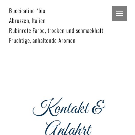
Zum
Buccicatino *bio
Inhalt
Togg
Abruzzen, Italien
springen
Navi
Rubinrote Farbe, trocken und schmackhaft.
Home
Fruchtige, anhaltende Aromen
Restaurant
Events
Menu
Kontakt &
Podcast
Reservieren
Anfahrt