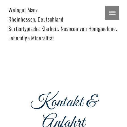
Zum
Weingut Manz
Inhalt
Togg
Rheinhessen, Deutschland
springen
Navi
Sortentypische Klarheit. Nuancen von Honigmelone.
Home
Lebendige Mineralität
Restaurant
Events
Menu
Kontakt &
Podcast
Reservieren
Anfahrt