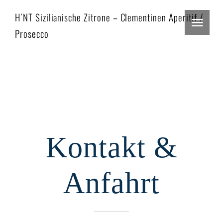
Zum
H´NT Sizilianische Zitrone – Clementinen Aperitif /
Inhalt
Togg
Prosecco
springen
Navi
Home
Restaurant
Events
Kontakt &
Menu
Podcast
Anfahrt
Reservieren